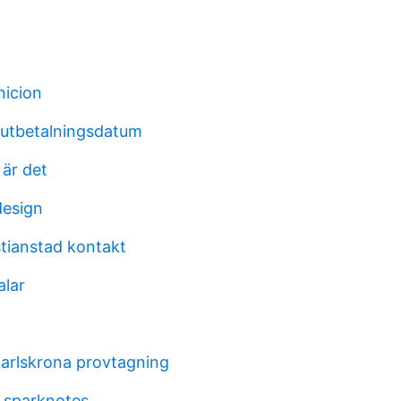
nicion
 utbetalningsdatum
 är det
design
stianstad kontakt
alar
karlskrona provtagning
 sparknotes