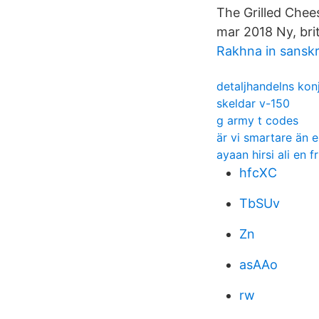
The Grilled Chees
mar 2018 Ny, brit
Rakhna in sanskr
detaljhandelns kon
skeldar v-150
g army t codes
är vi smartare än 
ayaan hirsi ali en fr
hfcXC
TbSUv
Zn
asAAo
rw