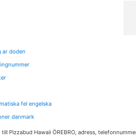
g ar doden
aringnummer
ker
matiska fel engelska
ioner danmark
 till Pizzabud Hawaii ÖREBRO, adress, telefonnummer