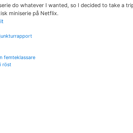
erie do whatever I wanted, so I decided to take a tri
isk miniserie på Netflix.
it
junkturrapport
en femteklassare
i röst