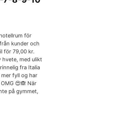
 hotellrum för
r från kunder och
 för 79,00 kr.
v hvete, med ulikt
nnelig fra Italia
mer fyll og har
t. OMG 😍🙈 När
 inte på gymmet,