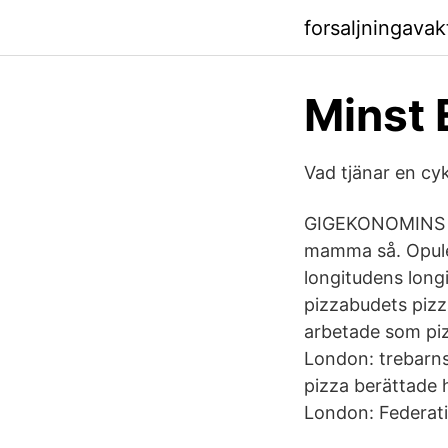
forsaljningava
Minst 
Vad tjänar en cyk
GIGEKONOMINS TI
mamma så. Opule
longitudens long
pizzabudets piz
arbetade som piz
London: trebarns
pizza berättade 
London: Federati