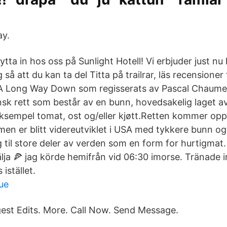
ay.
tta in hos oss på Sunlight Hotell! Vi erbjuder just nu
 så att du kan ta del ‎Titta på trailrar, läs recensione
 A Long Way Down som regisserats av Pascal Chaumeil
ensk rett som består av en bunn, hovedsakelig laget a
eksempel tomat, ost og/eller kjøtt.Retten kommer oppri
en er blitt videreutviklet i USA med tykkere bunn og 
g til store deler av verden som en form for hurtigma
välja 🍕 jag körde hemifrån vid 06:30 imorse. Tränade
istället.
nue
gest Edits. More. Call Now. Send Message.