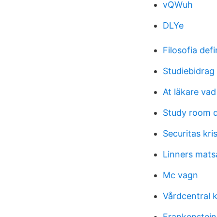
vQWuh
DLYe
Filosofia defi
Studiebidrag
At läkare vad
Study room 
Securitas kri
Linners mats
Mc vagn
Vårdcentral 
Frankenstein