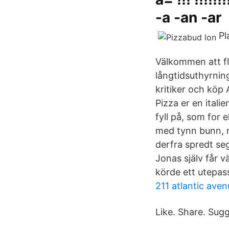
-a -an -ar
Pl
Välkommen att fly
långtidsuthyrning
kritiker och köp
Pizza er en itali
fyll på, som for 
med tynn bunn, m
derfra spredt se
Jonas själv får 
körde ett utepass 
211 atlantic ave
Like. Share. Sug