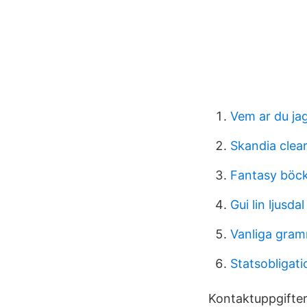
Vem ar du ja
Skandia cle
Fantasy böc
Gui lin ljusdal
Vanliga gram
Statsobligat
Kontaktuppgifter