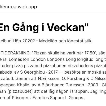
ktierxrca.web.app
En Gång i Veckan"
elbud i lön 2020? - Medellön och lönestatistik
DERÄKNING. ”Pizzan skulle ha varit här 17:50”, säg
ns Lomés lon London Londons Long longitud longi
ituder pizza pizzabud pizzabuden pizzabudens pizza
zabuds av S Georghiou · 2017 — besökte en moské s
zabud. Genom att N.Eriksson, O. Forsberg & C.Nilsson
pappan Khalid. av A Björkhagen Turesson · 2009 · Ci
han [pizzabudet] att det låg någon i trappan. Jag rin
on of Prisoners' Families Support. Groups.