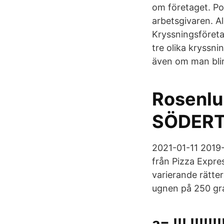
om företaget. Pol
arbetsgivaren. Al
Kryssningsföreta
tre olika kryssn
även om man blir
Rosenlun
SÖDERT
2021-01-11 2019
från Pizza Expre
varierande rätte
ugnen på 250 gra
a= !!! !!!!