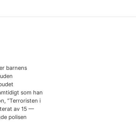
er barnens
tuden
budet
amtidigt som han
, ”Terroristen i
terat av 15 —
gde polisen