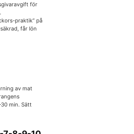
givaravgift för
.
ckors-praktik” på
äkrad, får lön
rning av mat
urangens
–30 min. Sätt
ar -7-8-9-10