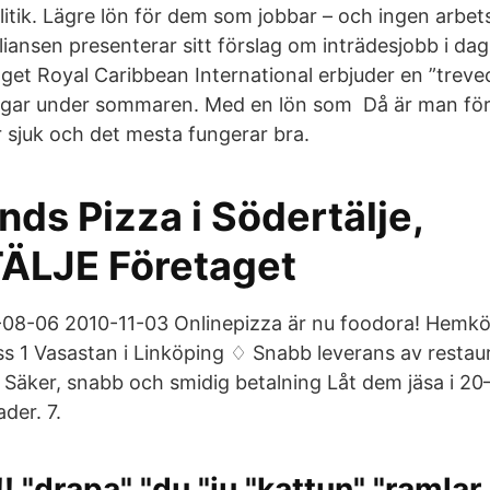
itik. Lägre lön för dem som jobbar – och ingen arbets
liansen presenterar sitt förslag om inträdesjobb i dag
get Royal Caribbean International erbjuder en ”treve
ingar under sommaren. Med en lön som Då är man förs
 sjuk och det mesta fungerar bra.
ds Pizza i Södertälje,
ÄLJE Företaget
-08-06 2010-11-03 Onlinepizza är nu foodora! Hemkö
ss 1 Vasastan i Linköping ♢ Snabb leverans av resta
r Säker, snabb och smidig betalning Låt dem jäsa i 20
der. 7.
!!!!! "drapa" "du "ju "kattun" "raml