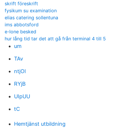
skrift föreskrift
fysikum su examination
elias catering sollentuna
ims abbotsford
e-lone besked
hur lång tid tar det att gå från terminal 4 till 5
um
TAv
ntjOl
RYjB
UIpUU
tC
Hemtjänst utbildning