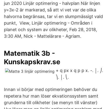
jun 2020 Linjär optimering - halvplan När linjen
y=3x-2 är markerad, så att vi vet var de olika
halvorna begränsas, tar vi en slumpmässigt vald
punkt, View, Linjär optimering - Områden i
planet och system av olikheter, Feb 28, 2018,
3:30 AM, Nick - Mattelärare - Agriam.
Matematik 3b -
Kunskapskrav.se
+ q px x q p p x. -. │. ⎠.
⎞. │. ⎝.
Innan vi börjar med optimeringen behöver du
repetera hur man löser ekvationssystem samt
grunderna till olikheter (se menyn till vänster)