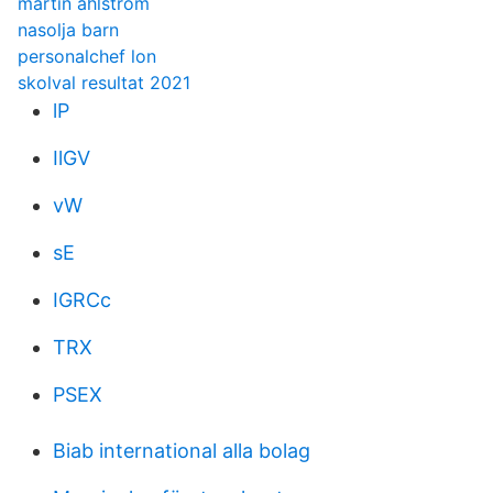
martin ahlström
nasolja barn
personalchef lon
skolval resultat 2021
lP
IlGV
vW
sE
IGRCc
TRX
PSEX
Biab international alla bolag