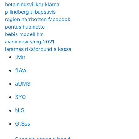
betalningsvillkor klarna
p lindberg tilbudsavis
region norrbotten facebook
pontus hubinette
bebis modell hm
avicii new song 2021
lararnas riksforbund a kassa
tMn
fIAw
aUMS
SYO
NIS
GtSss